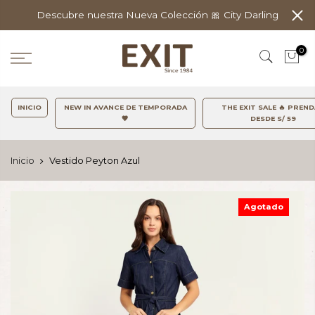
Descubre nuestra Nueva Colección 🎀 City Darling
0
INICIO
NEW IN AVANCE DE TEMPORADA
THE EXIT SALE 🔥 PREN
🤎
DESDE S/ 59
Inicio
Vestido Peyton Azul
Agotado